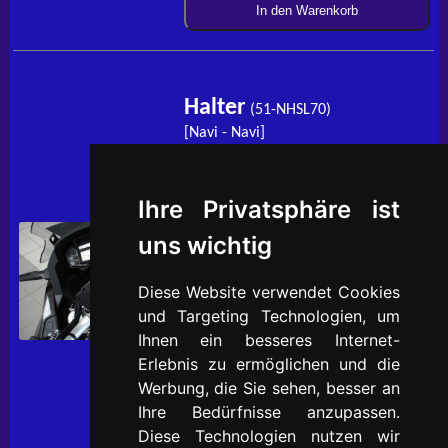
In den Warenkorb
Halter
(51-NHSL70)
[Navi - Navi]
ABVERKAUF _ Angebot gilt nur
solange Vorrat reicht // für Navi zur
Ihre Privatsphäre ist
Befestigung an Lenker,
vibrationsgedämpft, schwarz
uns wichtig
pulverbeschichtet, passend für
Garmin, Tomtom
Diese Website verwendet Cookies
Geeignet für:
und Targeting Technologien, um
VFR 1200 SC70 (2012 - 2015)
Ihnen ein besseres Internet-
VFR 1200 SC76 (2016 - 2020)
Erlebnis zu ermöglichen und die
Werbung, die Sie sehen, besser an
Ihre Bedürfnisse anzupassen.
39,00 €
Diese Technologien nutzen wir