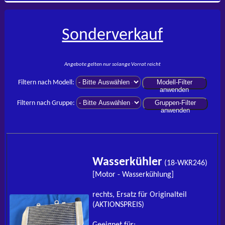
Sonderverkauf
Angebote gelten nur solange Vorrat reicht
Modell-Filter
Filtern nach Modell:
anwenden
Gruppen-Filter
Filtern nach Gruppe:
anwenden
Wasserkühler
(18-WKR246)
[Motor - Wasserkühlung]
rechts, Ersatz für Originalteil
(AKTIONSPREIS)
Geeignet für: