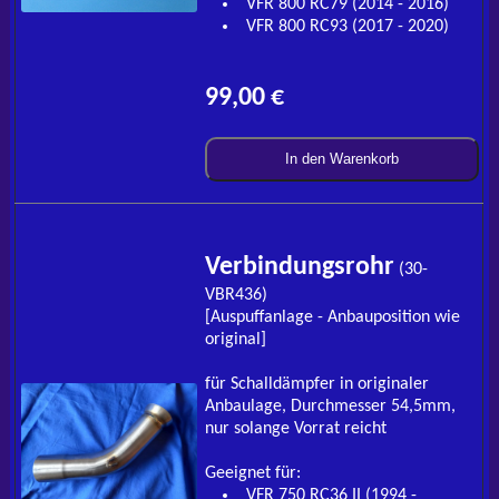
VFR 800 RC79 (2014 - 2016)
VFR 800 RC93 (2017 - 2020)
99,00 €
In den Warenkorb
Verbindungsrohr
(30-
VBR436)
[Auspuffanlage - Anbauposition wie
original]
für Schalldämpfer in originaler
Anbaulage, Durchmesser 54,5mm,
nur solange Vorrat reicht
Geeignet für:
VFR 750 RC36 II (1994 -